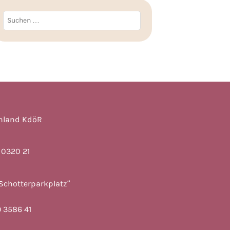
Suchen
nach:
chland KdöR
 0320 21
Schotterparkplatz“
 3586 41