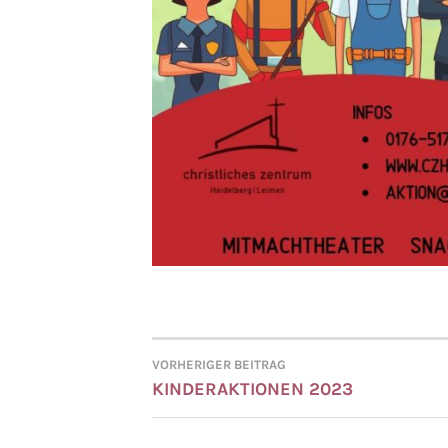
VORHERIGER BEITRAG
BEITRAGSNAVIGATI
KINDERAKTIONEN 2023