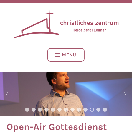
Skip
CHRISTLICHES ZENTRUM – HEIDELBERG | LEIMEN
to
content
CZH LEIMEN
MENU
Open-Air Gottesdienst