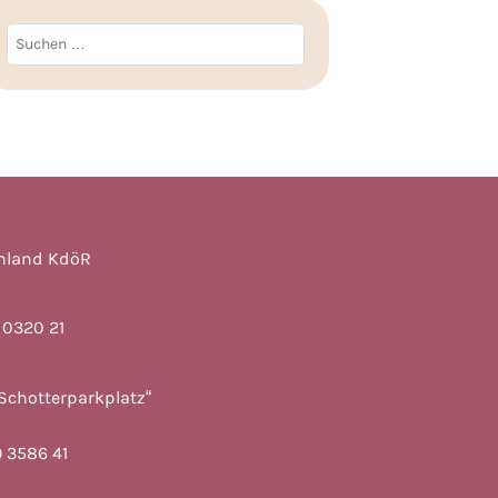
Suchen
nach:
chland KdöR
 0320 21
Schotterparkplatz“
 3586 41